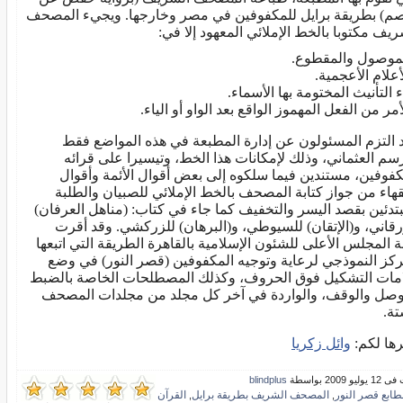
م) بطريقة برايل للمكفوفين في مصر وخارجها. ويجيء المصحف
ريف مكتوبا بالخط الإملائي المعهود إلا في:
موصول والمقطوع.
أعلام الأعجمية.
ء التأنيث المختومة بها الأسماء.
أمر من الفعل المهموز الواقع بعد الواو أو الياء.
 التزم المسئولون عن إدارة المطبعة في هذه المواضع فقط
رسم العثماني، وذلك لإمكانات هذا الخط، وتيسيرا على قرائه
كفوفين، مستندين فيما سلكوه إلى بعض أقوال الأئمة وأقوال
قهاء من جواز كتابة المصحف بالخط الإملائي للصبيان والطلبة
بتدئين بقصد اليسر والتخفيف كما جاء في كتاب: (مناهل العرفان)
رقاني، و(الإتقان) للسيوطي، و(البرهان) للزركشي. وقد أقرت
ة المجلس الأعلى للشئون الإسلامية بالقاهرة الطريقة التي اتبعها
ركز النموذجي لرعاية وتوجيه المكفوفين (قصر النور) في وضع
مات التشكيل فوق الحروف، وكذلك المصطلحات الخاصة بالضبط
وصل والوقف، والواردة في آخر كل مجلد من مجلدات المصحف
تة.
رها لكم:
وائل زكريا
و 2009 بواسطة
blindplus
طابع قصر النور
المصحف الشريف بطريقة برايل
القرآن
,
,