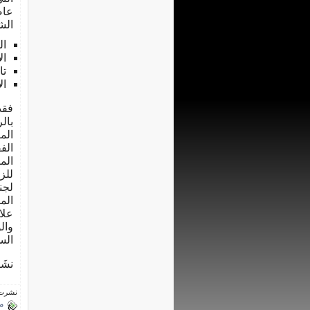
عاص
الش
ال
ال
تا
ال
فقد
بال
الم
الف
الم
للز
لجن
الم
علا
وال
الس
نشَ
نشرت فى 12 يولي
م