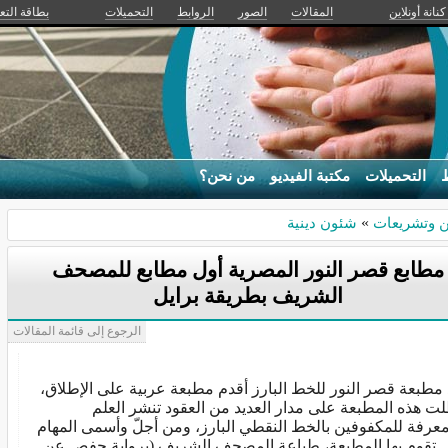
كنانة أونلاين
المقالات
الصور
الروابط
التحميلات
بطاقة التع
ط
التحميلات
مكتبة الفيديو
من نحن؟
ن وتشريعات
»
شئون دينية
مطابع قصر النور المصرية أول مطابع للمصحف
الشريف بطريقة برايل
الرجوع إلى قائمة المقالات
 مطبعة قصر النور للخط البارز أقدم مطبعة عربية على الإطلاق،
ت هذه المطبعة على مدار العديد من العقود تنشر العلم
معرفة للمكفوفين بالخط النقطي البارز، ومن أجلّ وأسمى المهام
ي تقوم بها المطبعة، طباعة المصحف الشريف (برواية حفص عن