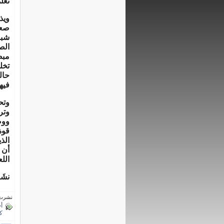
تعلّ
ويذ
صعب
شبا
الص
مبص
تخل
حال
فيها
وتح
وتر
ووض
قوة
الذ
أن 
الل
نشَ
نشرت فى 2 يولي
أ
ك