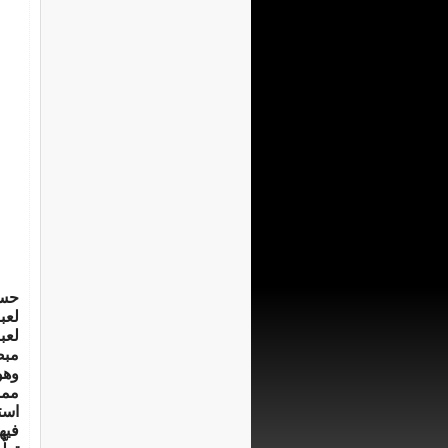
حسب ا
لعب
لعب
مبص
وهو
مما
است
فيه