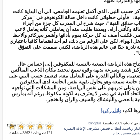
مها والتدرب عليها
.
كر حسب النبي، الذى أكمل تعليمه الجامعي، الى أن البداية كانت
ة: "فأولى خطواتي كانت داخل صالة الكونغوفو في "مركز
ب حدائق القبة"، حيث شرح لي المدرب كل جزء من أجزاء
الة وكأنني أراه، وبعدها طلبت منه أن يعاملني كأنه يعامل لاعب
ر. فكنت أصف له كل حركة يقوم بأدائها وأشعر بحركاته وألاحظ
خل الهواء، لكن على الرغم من ذلك، لم أجد اهتماماً كافياً باعتباري
ة نادرة جدًا في عالم هذه الرياضة، لكنني صممت على التفوّق
".
تاج هذه الرياضة الصعبة بالنسبة للمكفوفين إلى إحساس عالٍ
كيز شديد وسرعة بديهة وقوة سمع لتحديد مكان اللاعب المنافس
عيته، وبالتالي القدرة على التعامل معه. فيعتمد حسب النبي على
 حاسة سمعه وهو يحاول تقوية نفس الحاسة لدى المكفوفين
ين يتولى تدريبهم على نفس الرياضة، ومن المشكلات التي تواجهه
اتحاد اللعبة في مصر لا يعترف به لكونه مكفوفا، برغم أنه يمارس
عبة بالعصي واللينشاك والسيف والزان والخنجر
.
رها لكم
:
وائل زكريا
و 2009 بواسطة
blindplus
367/5 Stars.
خبار رياضية
أبطال
قصص مشرفة
الإعاقة البصرية
,
,
,
,
121 تصويتات / 3862 مشاهدة
فيف
قصص نجاح
,