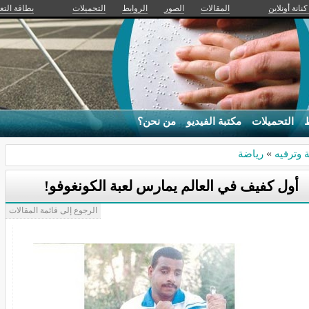
كنانة أونلاين
المقالات
الصور
الروابط
التحميلات
بطاقة التع
ط
التحميلات
مكتبة الفيديو
من نحن؟
 وترفيه
»
رياضة
أول كفيف في العالم يمارس لعبة الكونغوفو!
الرجوع إلى قائمة المقالات