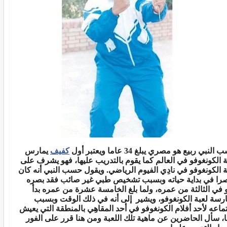
لنبي ربيع هو مصري يبلغ 34 عاما ويعتبر أول
كفيف
يمارس
ة الكونغوفو في العالم كما يقوم بالتدريب عليها، فهو يشرف على
ة الكونغوفو في نادِي الفيوم الرياضي. ويقول حسب النبي أنه كان
را في بداية حياته وبسبب تشخيص طبي غير صائب فقد بصره
 في الثالثة من عمره، ولما بلغ الخامسة عشرة من عمره بدأ
رسة لعبة الكونغوفو، ويشير إلى أنه في ذلك الوقت وبسبب
ماعه لأحد أفلام الكونغوفو في أحد المقاهِي بالمنطقة التي يعيش
ا، سأل الحاضرين عن ماهية تلك اللعبة ومن هنا قرر على الفور