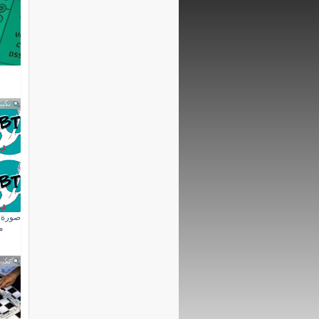
تكبي
صورة 
م
تكبي