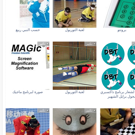
برونتو
لعبة التوربول
حسب النبي ربيع
ر
تكبير
تكبير
لشعار برنامج داكسبري
لعبة التوربول
صورة لبرنامج ماجيك
حول برايل الشهير
ر
تكبير
تكبير