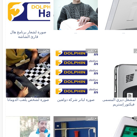
...
...
صورة لشعار برنامج هال
قارئ الشاشة
ر
تكبير
تكبير
لمشغل ديزي المسمى
صورة لبانر شركة دولفين
صورة لشخص يلعب الدومانا
فيكتور إستريم
ر
تكبير
تكبير